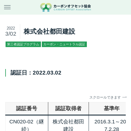
2022
株式会社都田建設
3/02
第三者認証プログラム
カーボン・ニュートラル認証
認証日：2022.03.02
スクロールできます
認証番号
認証取得者
基準年
CN020-02（継
株式会社都田
2016.3.1～201
続）
建設
7.2.28